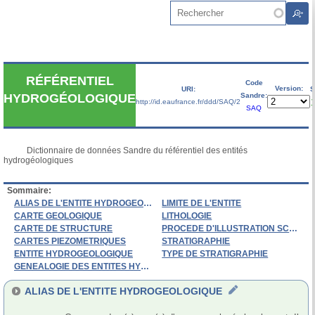
Aller au contenu principal
Rechercher
RÉFÉRENTIEL
Code
Version:
URI:
S
Sandre:
HYDROGÉOLOGIQUE
http://id.eaufrance.fr/ddd/SAQ/2
V
SAQ
           Dictionnaire de données Sandre du référentiel des entités 
hydrogéologiques

Sommaire:
ALIAS DE L'ENTITE HYDROGEOLOGIQUE
LIMITE DE L'ENTITE
CARTE GEOLOGIQUE
LITHOLOGIE
CARTE DE STRUCTURE
PROCEDE D'ILLUSTRATION SCHEMA
CARTES PIEZOMETRIQUES
STRATIGRAPHIE
ENTITE HYDROGEOLOGIQUE
TYPE DE STRATIGRAPHIE
GENEALOGIE DES ENTITES HYDROGEOLOGIQUES
ALIAS DE L'ENTITE HYDROGEOLOGIQUE