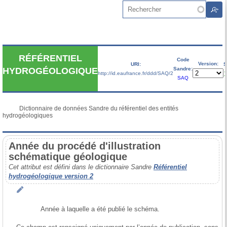
Aller au contenu principal
Rechercher
RÉFÉRENTIEL
Code
Version:
URI:
S
Sandre:
HYDROGÉOLOGIQUE
http://id.eaufrance.fr/ddd/SAQ/2
V
SAQ
           Dictionnaire de données Sandre du référentiel des entités 
hydrogéologiques

Année du procédé d'illustration
schématique géologique
Cet attribut est défini dans le dictionnaire Sandre
Référentiel
hydrogéologique version 2
            Année à laquelle a été publié le schéma. 
