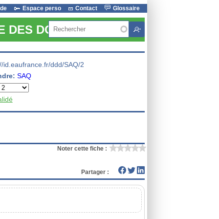
ide
Espace perso
Contact
Glossaire
Rechercher
RE DES DONNEES
://id.eaufrance.fr/ddd/SAQ/2
ndre:
SAQ
alidé
Noter cette fiche :
Partager :