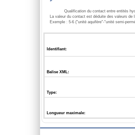
            Qualification du contact entre entités hydrogéologiques affleurantes de même niveau, au sens de ses potentialités aquifères.

La valeur du contact est déduite des valeurs de 
Exemple : 5-6 ("unité aquifère"-"unité semi-permé