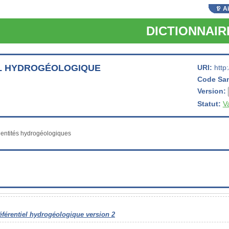
A
DICTIONNAI
L HYDROGÉOLOGIQUE
URI:
http
Code Sa
Version:
Statut:
V
éférentiel hydrogéologique version 2