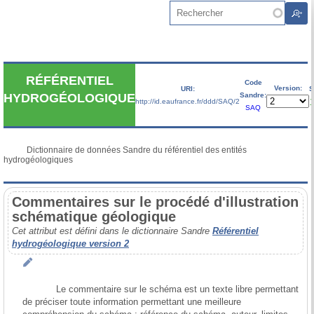
Aller au contenu principal
Rechercher
RÉFÉRENTIEL
Code
Version:
URI:
S
Sandre:
HYDROGÉOLOGIQUE
http://id.eaufrance.fr/ddd/SAQ/2
V
SAQ
           Dictionnaire de données Sandre du référentiel des entités 
hydrogéologiques

Commentaires sur le procédé d'illustration
schématique géologique
Cet attribut est défini dans le dictionnaire Sandre
Référentiel
hydrogéologique version 2
            Le commentaire sur le schéma est un texte libre permettant 
de préciser toute information permettant une meilleure 