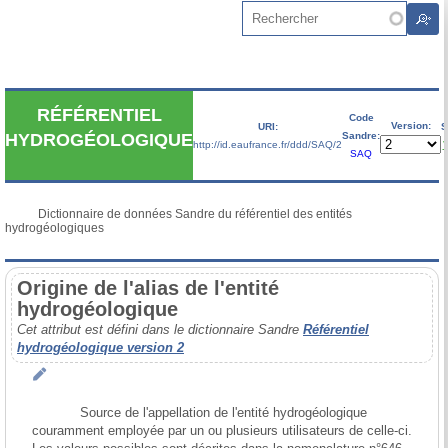
Aller au contenu principal
Rechercher
RÉFÉRENTIEL
Code
Version:
URI:
S
Sandre:
HYDROGÉOLOGIQUE
http://id.eaufrance.fr/ddd/SAQ/2
V
SAQ
           Dictionnaire de données Sandre du référentiel des entités 
hydrogéologiques

Origine de l'alias de l'entité
hydrogéologique
Cet attribut est défini dans le dictionnaire Sandre
Référentiel
hydrogéologique version 2
            Source de l'appellation de l'entité hydrogéologique 
couramment employée par un ou plusieurs utilisateurs de celle-ci.
