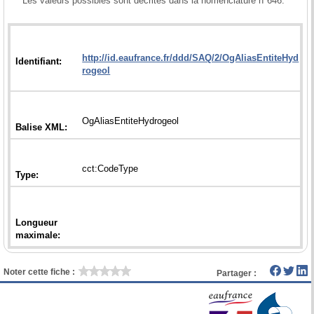
Les valeurs possibles sont décrites dans la nomenclature n°646.

http://id.eaufrance.fr/ddd/SAQ/2/OgAliasEntiteHyd
Longueur
Noter cette fiche :
Partager :