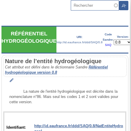
Aller au contenu principal
Rechercher
RÉFÉRENTIEL
Code
Version:
URI:
Sandre:
HYDROGÉOLOGIQUE
http://id.eaufrance.fr/ddd/SAQ/0.8
SAQ
Nature de l'entité hydrogéologique
Cet attribut est défini dans le dictionnaire Sandre
Référentiel
hydrogéologique version 0.8
            La nature de l'entité hydrogéologique est décrite dans la 
nomenclature n°86. Mais seul les codes 1 et 2 sont valides pour 
cette version.

http://id.eaufrance.fr/ddd/SAQ/0.8/NatEntiteHydro