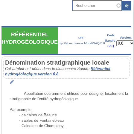
Aller au contenu principal
Rechercher
RÉFÉRENTIEL
Code
Version:
URI:
Sandre:
HYDROGÉOLOGIQUE
http://id.eaufrance.fr/ddd/SAQ/0.8
SAQ
Dénomination stratigraphique locale
Cet attribut est défini dans le dictionnaire Sandre
Référentiel
hydrogéologique version 0.8
            Appellation couramment utilisée pour désigner localement la 
stratigraphie de l'entité hydrogéologique.

Par exemple :

	- calcaires de Beauce

	- sables de Fontainebleau

	- Calcaires de Champigny...
