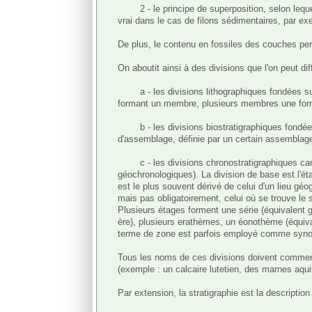
	2 - le principe de superposition, selon lequel, de deux couches superposées, non renversées par la tectonique, la plus basse est la plus ancienne (mais cela n'est pas 
vrai dans le cas de filons sédimentaires, par exe
De plus, le contenu en fossiles des couches perme
On aboutit ainsi à des divisions que l'on peut di
	a - les divisions lithographiques fondées sur la nature des terrains, indépendamment de leur contenu en fossiles. La plus petite division est la couche, plusieurs couches 
formant un membre, plusieurs membres une forma
	b - les divisions biostratigraphiques fondées sur le contenu en fossiles. La division de base est la biozone, diversement définie selon les possibilités (cénozone, ou zone 
d'assemblage, définie par un certain assemblage d
	c - les divisions chronostratigraphiques caractérisées par des ensembles de couches auxquelles on fait correspondre des intervalles de temps (qui sont des divisions 
géochronologiques). La division de base est l'éta
est le plus souvent dérivé de celui d'un lieu géog
mais pas obligatoirement, celui où se trouve le 
Plusieurs étages forment une série (équivalent 
ère), plusieurs erathèmes, un éonothème (équival
terme de zone est parfois employé comme syno
Tous les noms de ces divisions doivent commence
(exemple : un calcaire lutetien, des marnes aqui
Par extension, la stratigraphie est la descripti