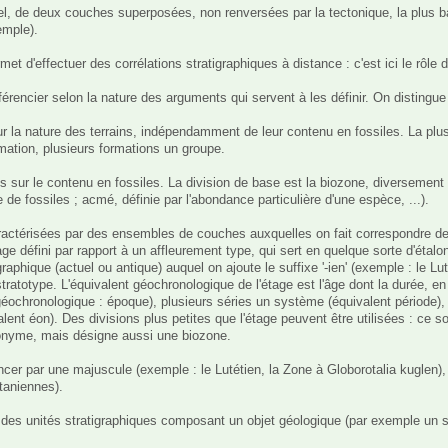
mple).

t d'effectuer des corrélations stratigraphiques à distance : c'est ici le rôle d
fférencier selon la nature des arguments qui servent à les définir. On distingue 
tion, plusieurs formations un groupe.

e fossiles ; acmé, définie par l'abondance particulière d'une espèce, ...).

ge défini par rapport à un affleurement type, qui sert en quelque sorte d'étalo
raphique (actuel ou antique) auquel on ajoute le suffixe '-ien' (exemple : le Lut
stratotype. L'équivalent géochronologique de l'étage est l'âge dont la durée, e
géochronologique : époque), plusieurs séries un système (équivalent période),
ent éon). Des divisions plus petites que l'étage peuvent être utilisées : ce s
nyme, mais désigne aussi une biozone.

r par une majuscule (exemple : le Lutétien, la Zone à Globorotalia kuglen), sa
taniennes).

on des unités stratigraphiques composant un objet géologique (par exemple un s