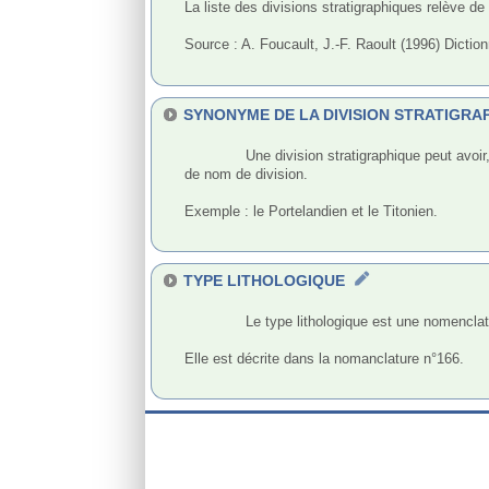
La liste des divisions stratigraphiques relève d
Source : A. Foucault, J.-F. Raoult (1996) Dicti
SYNONYME DE LA DIVISION STRATIGR
              Une division stratigraphique peut avoir, très exceptionnellement, un synonyme. En effet, la nomenclature stratigraphique peut évoluer et connaître des changements 
de nom de division.

Exemple : le Portelandien et le Titonien.

TYPE LITHOLOGIQUE
              Le type lithologique est une nomenclature servant à qualifier des superficies d’affleurements pouvant atteindre plusieurs centaines ou milliers de km2. 

Elle est décrite dans la nomanclature n°166.
