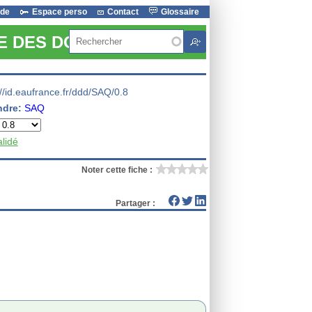
ide
Espace perso
Contact
Glossaire
Rechercher
RE DES DONNEES
://id.eaufrance.fr/ddd/SAQ/0.8
ndre:
SAQ
alidé
Noter cette fiche :
Partager :