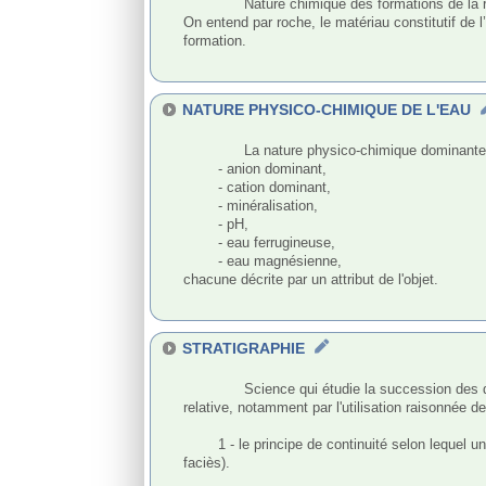
              Nature chimique des formations de la roche décrite à l'aide de la nomenclature n°89.

On entend par roche, le matériau constitutif de
formation.

NATURE PHYSICO-CHIMIQUE DE L'EAU
              La nature physico-chimique dominante de l'eau contenue dans une entité hydrogéologique est définie sur la base des six caractéristiques suivantes :

	- anion dominant,

	- cation dominant,

	- minéralisation,

	- pH,

	- eau ferrugineuse,

	- eau magnésienne,

chacune décrite par un attribut de l'objet.

STRATIGRAPHIE
              Science qui étudie la succession des dépôts sédimentaires, généralement arrangés en couches (ou strates). Elle permet d'établir une chronologie stratigraphique 
relative, notamment par l'utilisation raisonnée de
	1 - le principe de continuité selon lequel une même couche a le même âge sur toute son étendue (mais cela n'est pas toujours vrai, en particulier lorsqu'il y a obliquité des 
faciès).
