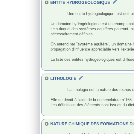
ENTITE HYDROGEOLOGIQUE
              Une entité hydrogéologique  est soit un domaine hydrogéologique, soit un système aquifère.

Un domaine hydrogéologique est un champ spatial 
sein duquel des systèmes aquifères pourront, ou
nécessairement définies.

On entend par "système aquifère", un domaine hyd
propagation d'influence appréciable vers l'extérieu
La liste des entités hydrogéologiques est diffu
LITHOLOGIE
              La lithologie est la nature des roches constituant une formation géologique, notamment les systèmes aquifères.

Elle se décrit à l'aide de la nomenclature n°165. 
Les définitions des éléments sont issues du dict
NATURE CHIMIQUE DES FORMATIONS D