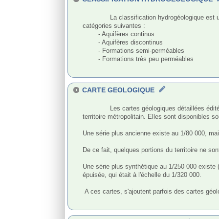
              La classification hydrogéologique est une qualification globale du comportement hydrodynamique du réservoir des entités hydrogéologiques selon les quatre 
catégories suivantes :

	- Aquifères continus

	- Aquifères discontinus

	- Formations semi-perméables

	- Formations très peu perméables

CARTE GEOLOGIQUE
              Les cartes géologiques détaillées éditées par le BRGM sont à l'échelle du 1/50 000 ème pour les éditions récentes qui couvrent actuellement plus de 90 % du 
territoire métropolitain. Elles sont disponibles 
Une série plus ancienne existe au 1/80 000, ma
De ce fait, quelques portions du territoire ne so
Une série plus synthétique au 1/250 000 existe (
épuisée, qui était à l'échelle du 1/320 000. 

 A ces cartes, s'ajoutent parfois des cartes géologiques synthétiques à l'échelle du 1/250 000 ème.
