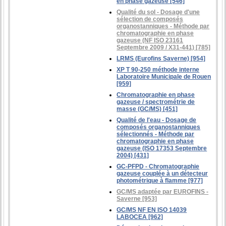
en phase gazeuse [546]
Qualité du sol - Dosage d'une
sélection de composés
organostanniques - Méthode par
chromatographie en phase
gazeuse (NF ISO 23161
Septembre 2009 / X31-441) [785]
LRMS (Eurofins Saverne) [954]
XP T 90-250 méthode interne
Laboratoire Municipale de Rouen
[959]
Chromatographie en phase
gazeuse / spectrométrie de
masse (GC/MS) [451]
Qualité de l'eau - Dosage de
composés organostanniques
sélectionnés - Méthode par
chromatographie en phase
gazeuse (ISO 17353 Septembre
2004) [431]
GC-PFPD - Chromatographie
gazeuse couplée à un détecteur
photométrique à flamme [977]
GC/MS adaptée par EUROFINS -
Saverne [953]
GC/MS NF EN ISO 14039
LABOCEA [962]