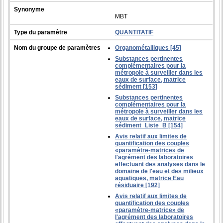
Synonyme
MBT
Type du paramètre
QUANTITATIF
Nom du groupe de paramètres
Organométalliques [45]
Substances pertinentes
complémentaires pour la
métropole à surveiller dans les
eaux de surface, matrice
sédiment [153]
Substances pertinentes
complémentaires pour la
métropole à surveiller dans les
eaux de surface, matrice
sédiment_Liste_B [154]
Avis relatif aux limites de
quantification des couples
«paramètre-matrice» de
l'agrément des laboratoires
effectuant des analyses dans le
domaine de l'eau et des milieux
aquatiques, matrice Eau
résiduaire [192]
Avis relatif aux limites de
quantification des couples
«paramètre-matrice» de
l'agrément des laboratoires