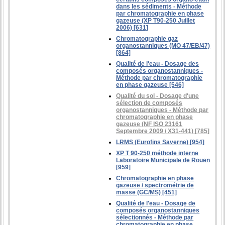
dans les sédiments - Méthode
par chromatographie en phase
gazeuse (XP T90-250 Juillet
2006) [631]
Chromatographie gaz
organostanniques (MO 47/EB/47)
[864]
Qualité de l'eau - Dosage des
composés organostanniques -
Méthode par chromatographie
en phase gazeuse [546]
Qualité du sol - Dosage d'une
sélection de composés
organostanniques - Méthode par
chromatographie en phase
gazeuse (NF ISO 23161
Septembre 2009 / X31-441) [785]
LRMS (Eurofins Saverne) [954]
XP T 90-250 méthode interne
Laboratoire Municipale de Rouen
[959]
Chromatographie en phase
gazeuse / spectrométrie de
masse (GC/MS) [451]
Qualité de l'eau - Dosage de
composés organostanniques
sélectionnés - Méthode par
chromatographie en phase