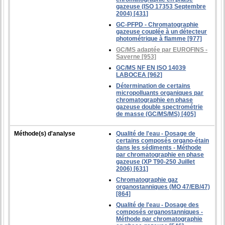
gazeuse (ISO 17353 Septembre
2004) [431]
GC-PFPD - Chromatographie
gazeuse couplée à un détecteur
photométrique à flamme [977]
GC/MS adaptée par EUROFINS -
Saverne [953]
GC/MS NF EN ISO 14039
LABOCEA [962]
Détermination de certains
micropolluants organiques par
chromatographie en phase
gazeuse double spectrométrie
de masse (GC/MS/MS) [405]
Méthode(s) d'analyse
Qualité de l'eau - Dosage de
certains composés organo-étain
dans les sédiments - Méthode
par chromatographie en phase
gazeuse (XP T90-250 Juillet
2006) [631]
Chromatographie gaz
organostanniques (MO 47/EB/47)
[864]
Qualité de l'eau - Dosage des
composés organostanniques -
Méthode par chromatographie