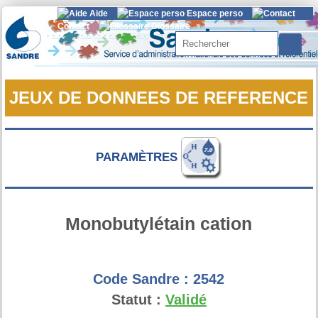
Aide
Espace perso
Contact
Glossaire
Rechercher
JEUX DE DONNEES DE REFERENCE
PARAMÈTRES
Monobutylétain cation
Code Sandre :
2542
Statut :
Validé