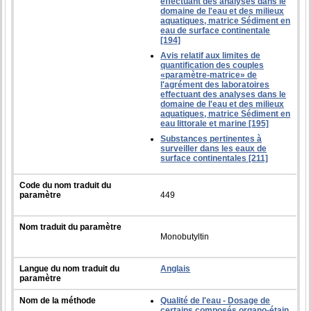
effectuant des analyses dans le
domaine de l'eau et des milieux
aquatiques, matrice Sédiment en
eau de surface continentale
[194]
Avis relatif aux limites de
quantification des couples
«paramètre-matrice» de
l'agrément des laboratoires
effectuant des analyses dans le
domaine de l'eau et des milieux
aquatiques, matrice Sédiment en
eau littorale et marine [195]
Substances pertinentes à
surveiller dans les eaux de
surface continentales [211]
Code du nom traduit du
paramètre
449
Nom traduit du paramètre
Monobutyltin
Langue du nom traduit du
Anglais
paramètre
Nom de la méthode
Qualité de l'eau - Dosage de
certains composés organo-étain