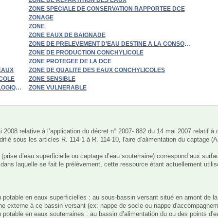
ZONE SPECIALE DE CONSERVATION RAPPORTEE DCE
ZONAGE
ZONE
ZONE EAUX DE BAIGNADE
ZONE DE PRELEVEMENT D'EAU DESTINE A LA CONSOMMATION 
ZONE DE PRODUCTION CONCHYLICOLE
ZONE PROTEGEE DE LA DCE
EAUX
ZONE DE QUALITE DES EAUX CONCHYLICOLES
ICOLE
ZONE SENSIBLE
LOGIQUE
ZONE VULNERABLE
ifié sous les articles R. 114-1 à R. 114-10, l'aire d’alimentation du captage 
(prise d’eau superficielle ou captage d’eau souterraine) correspond aux surfaces
 dans laquelle se fait le prélèvement, cette ressource étant actuellement utilis
u potable en eaux superficielles : au sous-bassin versant situé en amont de l
aine externe à ce bassin versant (ex: nappe de socle ou nappe d'accompagneme
 potable en eaux souterraines : au bassin d’alimentation du ou des points d'eau