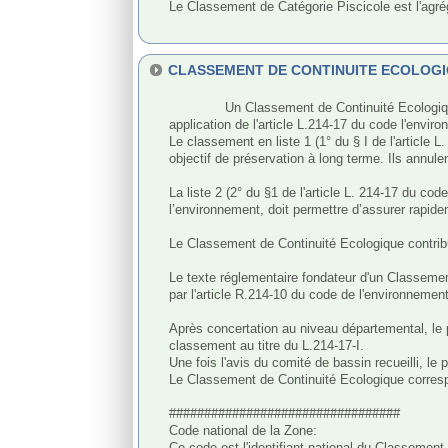
Le Classement de Catégorie Piscicole est l'agré
CLASSEMENT DE CONTINUITE ECOLOG
              Un Classement de Continuité Ecologique correspond à tout ou partie d'un cours ou d'un canal identifié dans un arrêté pris par le préfet coordonnateur de bassin en 
application de l'article L.214-17 du code l'enviro
Le classement en liste 1 (1° du § I de l'article 
objectif de préservation à long terme. Ils annule
La liste 2 (2° du §1 de l'article L. 214-17 du co
l’environnement, doit permettre d’assurer rapide
Le Classement de Continuité Ecologique contribu
Le texte réglementaire fondateur d'un Classement
par l'article R.214-10 du code de l'environnemen
Après concertation au niveau départemental, le 
classement au titre du L.214-17-I.

Une fois l'avis du comité de bassin recueilli, l
Le Classement de Continuité Ecologique corresp
#################################

Code national de la Zone:

Ce code est l'identifiant national du Classement 