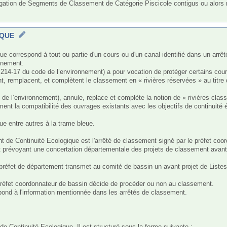
gation de Segments de Classement de Catégorie Piscicole contigus ou alors re
IQUE
nnement.

L. 214-17 du code de l’environnement) a pour vocation de protéger certains cou
nt, remplacent, et complètent le classement en « rivières réservées » au titre d
de de l’environnement), annule, replace et complète la notion de « rivières clas
ment la compatibilité des ouvrages existants avec les objectifs de continuité é
e entre autres à la trame bleue.

 de Continuité Ecologique est l'arrêté de classement signé par le préfet coor
t prévoyant une concertation départementale des projets de classement avant v
préfet de département transmet au comité de bassin un avant projet de Listes 
e préfet coordonnateur de bassin décide de procéder ou non au classement.

ond à l'information mentionnée dans les arrêtés de classement.

de Continuité Ecologique. Il est structuré sous la forme suivante :
