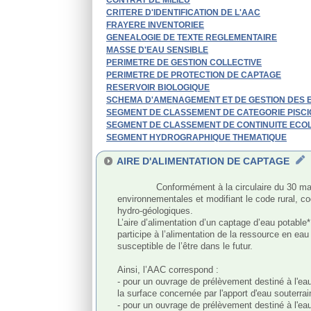
CRITERE D'IDENTIFICATION DE L'AAC
FRAYERE INVENTORIEE
GENEALOGIE DE TEXTE REGLEMENTAIRE
MASSE D'EAU SENSIBLE
PERIMETRE DE GESTION COLLECTIVE
PERIMETRE DE PROTECTION DE CAPTAGE
RESERVOIR BIOLOGIQUE
SCHEMA D'AMENAGEMENT ET DE GESTION DES 
SEGMENT DE CLASSEMENT DE CATEGORIE PISC
SEGMENT DE CLASSEMENT DE CONTINUITE ECO
SEGMENT HYDROGRAPHIQUE THEMATIQUE
AIRE D'ALIMENTATION DE CAPTAGE
              Conformément à la circulaire du 30 mai 2008 relative à l’application du décret n° 2007- 882 du 14 mai 2007 relatif à certaines zones soumises à contraintes 
environnementales et modifiant le code rural, cod
hydro-géologiques.

L’aire d’alimentation d’un captage d’eau potable* 
participe à l’alimentation de la ressource en eau
susceptible de l’être dans le futur.

Ainsi, l’AAC correspond :

- pour un ouvrage de prélèvement destiné à l'ea
la surface concernée par l'apport d'eau souterr
- pour un ouvrage de prélèvement destiné à l'eau