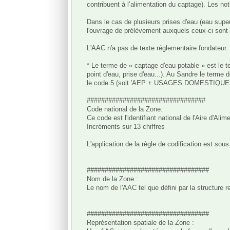
contribuent à l’alimentation du captage). Les n
Dans le cas de plusieurs prises d'eau (eau super
l'ouvrage de prélèvement auxquels ceux-ci sont 
L'AAC n'a pas de texte réglementaire fondateur. 
* Le terme de « captage d'eau potable » est le t
point d'eau, prise d'eau...). Au Sandre le term
le code 5 (soit 'AEP + USAGES DOMESTIQUES') ou 
#################################

Code national de la Zone:

Ce code est l'identifiant national de l'Aire d'Alim
Incréments sur 13 chiffres 

L'application de la règle de codification est sou
##################################

Nom de la Zone : 

Le nom de l'AAC tel que défini par la structure r
##################################

Représentation spatiale de la Zone :
