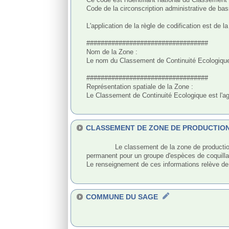
Code de la circonscription administrative de bas
L'application de la règle de codification est de 
##################################

Nom de la Zone : 

Le nom du Classement de Continuité Ecologique es
##################################

Représentation spatiale de la Zone :

Le Classement de Continuité Ecologique est l'a
CLASSEMENT DE ZONE DE PRODUCTIO
              Le classement de la zone de production conchylicole est le type de classement appliqué à une zone de production conchylicole par un arrêté de classement 
permanent pour un groupe d'espèces de coquilla
Le renseignement de ces informations relève de l
COMMUNE DU SAGE