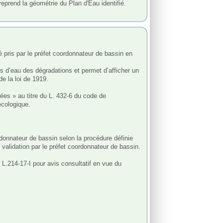
prend la géométrie du Plan d'Eau identifié.

rs d’eau des dégradations et permet d’afficher un 
e la loi de 1919.

sées » au titre du L. 432-6 du code de 
cologique. 

donnateur de bassin selon la procédure définie 
alidation par le préfet coordonnateur de bassin.

L.214-17-I pour avis consultatif en vue du 