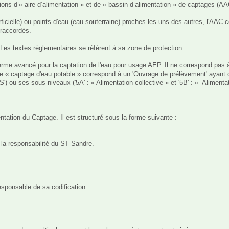
otions d’« aire d’alimentation » et de « bassin d’alimentation » de captages
ficielle) ou points d'eau (eau souterraine) proches les uns des autres, l'AAC c
raccordés.

Les textes réglementaires se réfèrent à sa zone de protection.

erme avancé pour la captation de l'eau pour usage AEP. Il ne correspond pas à
e de « captage d'eau potable » correspond à un 'Ouvrage de prélèvement' ayant
ses sous-niveaux ('5A' : « Alimentation collective » et '5B' : «  Alimentatio
entation du Captage. Il est structuré sous la forme suivante : 	

s la responsabilité du ST Sandre.

esponsable de sa codification.
