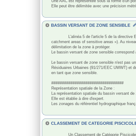
Une AAC est représentée sous la forme d'un poly
Elle peut être délimitée avec une précision métr
BASSIN VERSANT DE ZONE SENSIBLE
              L'alinéa 5 de l'article 5 de la directive Eaux Résiduaires Urbaines (91/271/EEC UWWT) évoque le concept de bassin versant pertinent de zone sensible (« relevant 
catchment areas of sensitive areas »). Au niveau
délimitation de la zone à protéger.

Le bassin versant de zone sensible correspond à 
Le bassin versant de zone sensible n'est pas une
Résiduaires Urbaines (91/271/EEC UWWT) et du r
en tant que zone sensible.

##################################

Représentation spatiale de la Zone :

La représentation spatiale du bassin versant de 
Elle est établie à dire d'expert. 

Les zonages du référentiel hydrographique franç
CLASSEMENT DE CATEGORIE PISCICOL
              Un Classement de Catégorie Piscicole est un classement juridique des cours d'eau et plans d'eau en fonction des groupes de poissons dominants.
