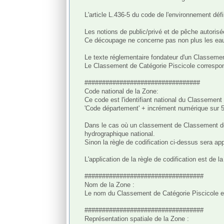
L'article L.436-5 du code de l'environnement défi
Les notions de public/privé et de pêche autoris
Ce découpage ne concerne pas non plus les eaux
Le texte réglementaire fondateur d'un Classement 
Le Classement de Catégorie Piscicole correspond
#################################

Code national de la Zone:

Ce code est l'identifiant national du Classement 
'Code département' + incrément numérique sur 5 
Dans le cas où un classement de Classement de C
hydrographique national.

Sinon la règle de codification ci-dessus sera app
L'application de la règle de codification est de l
##################################

Nom de la Zone : 

Le nom du Classement de Catégorie Piscicole est 
##################################

Représentation spatiale de la Zone :
