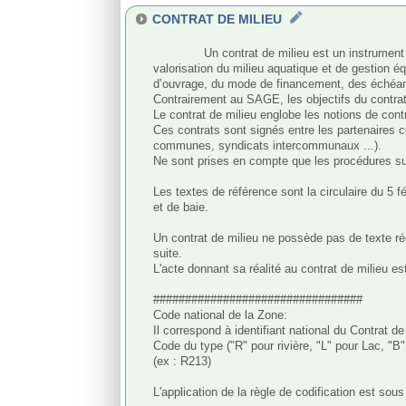
CONTRAT DE MILIEU
              Un contrat de milieu est un instrument d’intervention à l’échelle du bassin versant. Comme le SAGE, il fixe pour la rivière des objectifs de qualité des eaux, de 
valorisation du milieu aquatique et de gestion é
d’ouvrage, du mode de financement, des échéance
Contrairement au SAGE, les objectifs du contrat d
Le contrat de milieu englobe les notions de contra
Ces contrats sont signés entre les partenaires co
communes, syndicats intercommunaux ...). 

Ne sont prises en compte que les procédures su
Les textes de référence sont la circulaire du 5 fév
et de baie.

Un contrat de milieu ne possède pas de texte régl
suite.

L'acte donnant sa réalité au contrat de milieu es
#################################

Code national de la Zone:

Il correspond à identifiant national du Contrat de
Code du type ("R" pour rivière, "L" pour Lac, "B"
(ex : R213)

L'application de la règle de codification est sou