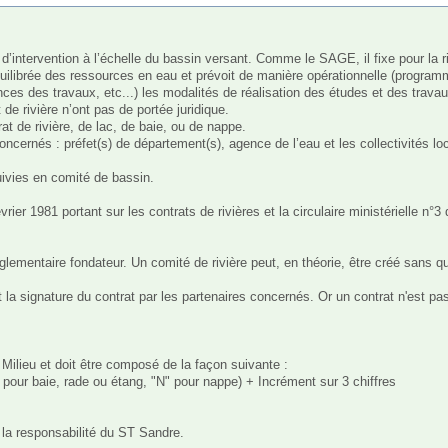
quilibrée des ressources en eau et prévoit de manière opérationnelle (program
s des travaux, etc...) les modalités de réalisation des études et des travaux
e rivière n’ont pas de portée juridique.

t de rivière, de lac, de baie, ou de nappe. 

ncernés : préfet(s) de département(s), agence de l’eau et les collectivités loca
ivies en comité de bassin.

rier 1981 portant sur les contrats de rivières et la circulaire ministérielle n°3 
ementaire fondateur. Un comité de rivière peut, en théorie, être créé sans qu'il
t la signature du contrat par les partenaires concernés. Or un contrat n'est pas
 Milieu et doit être composé de la façon suivante :

 pour baie, rade ou étang, "N" pour nappe) + Incrément sur 3 chiffres

s la responsabilité du ST Sandre.
