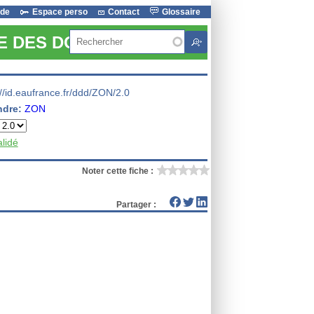
ide
Espace perso
Contact
Glossaire
Rechercher
RE DES DONNEES
://id.eaufrance.fr/ddd/ZON/2.0
ndre:
ZON
alidé
Noter cette fiche :
Partager :