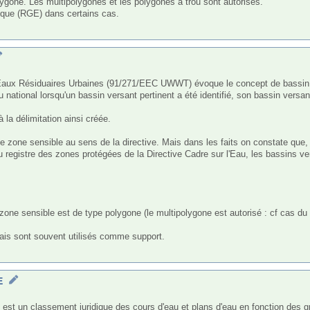
gone. Les multipolygones et les polygones à trou sont autorisés.

ique (RGE) dans certains cas.

 national lorsqu'un bassin versant pertinent a été identifié, son bassin vers
la délimitation ainsi créée.

 zone sensible au sens de la directive. Mais dans les faits on constate que, l
egistre des zones protégées de la Directive Cadre sur l'Eau, les bassins ve
zone sensible est de type polygone (le multipolygone est autorisé : cf cas du
ais sont souvent utilisés comme support.

E