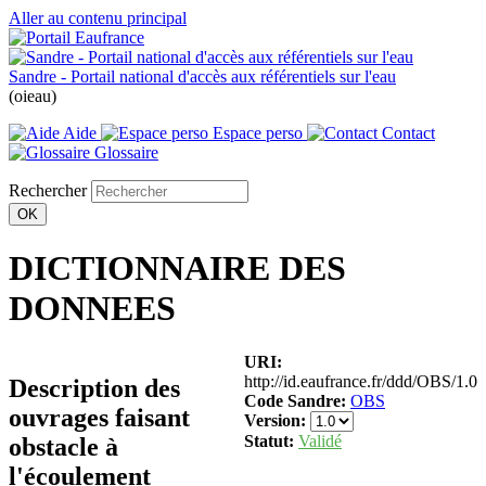
Aller au contenu principal
Sandre - Portail national d'accès aux référentiels sur l'eau
(oieau)
Aide
Espace perso
Contact
Glossaire
Rechercher
DICTIONNAIRE DES
DONNEES
URI:
http://id.eaufrance.fr/ddd/OBS/1.0
Description des
Code Sandre:
OBS
ouvrages faisant
Version:
Statut:
Validé
obstacle à
l'écoulement