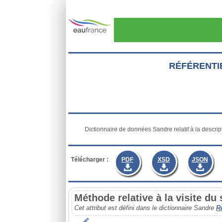
Aller au contenu principal
RÉFÉRENTI
           Dictionnaire de données Sandre relatif à la description des données du référentiel hydrométrique

Télécharger :
PDF
XSD
JSON
Méthode relative à la visite du
Cet attribut est défini dans le dictionnaire Sandre
R