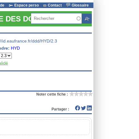
ide
Espace perso
Contact
Glossaire
Rechercher
RE DES DONNEES
://id.eaufrance.fr/ddd/HYD/2.3
ndre:
HYD
alidé
Noter cette fiche :
Partager :