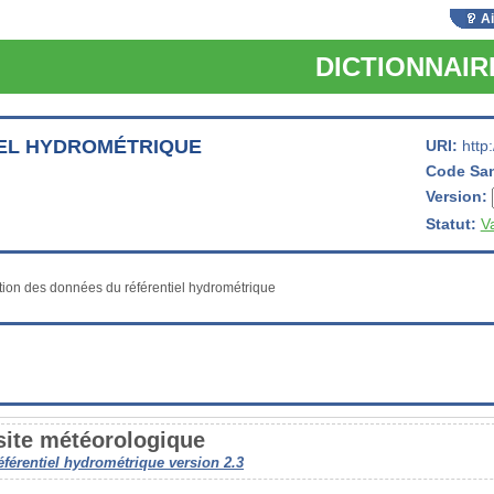
A
DICTIONNAI
EL HYDROMÉTRIQUE
URI:
http
Code Sa
Version:
Statut:
V
 site météorologique
éférentiel hydrométrique version 2.3