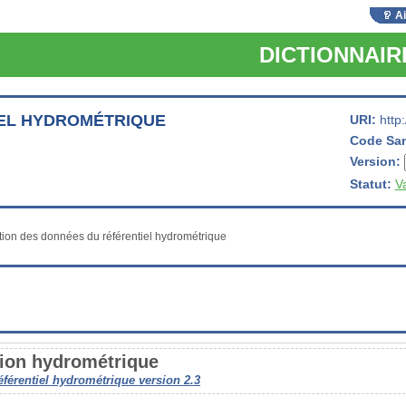
A
DICTIONNAI
EL HYDROMÉTRIQUE
URI:
http
Code Sa
Version:
Statut:
V
tion hydrométrique
éférentiel hydrométrique version 2.3