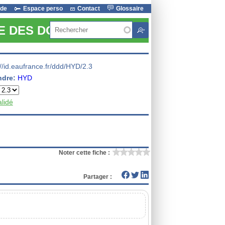
ide
Espace perso
Contact
Glossaire
Rechercher
RE DES DONNEES
://id.eaufrance.fr/ddd/HYD/2.3
ndre:
HYD
alidé
Noter cette fiche :
Partager :