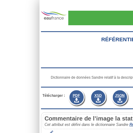
Aller au contenu principal
RÉFÉRENTI
           Dictionnaire de données Sandre relatif à la description des données du référentiel hydrométrique

Télécharger :
PDF
XSD
JSON
Commentaire de l'image la sta
Cet attribut est défini dans le dictionnaire Sandre
R