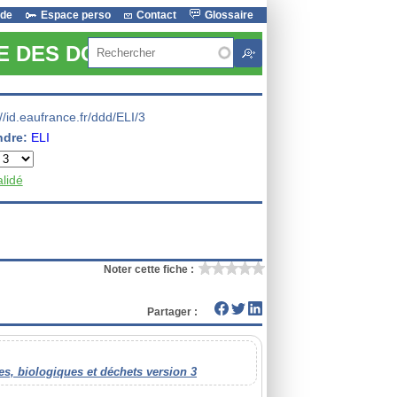
ide
Espace perso
Contact
Glossaire
Rechercher
RE DES DONNEES
://id.eaufrance.fr/ddd/ELI/3
ndre:
ELI
alidé
Noter cette fiche :
Partager :
s, biologiques et déchets version 3