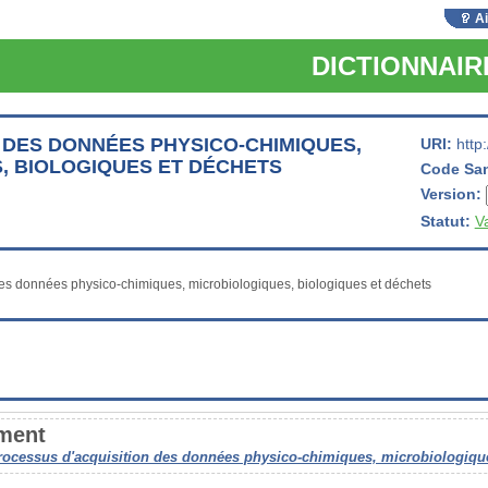
A
DICTIONNAI
 DES DONNÉES PHYSICO-CHIMIQUES,
URI:
http
, BIOLOGIQUES ET DÉCHETS
Code Sa
Version:
Statut:
V
ement
rocessus d'acquisition des données physico-chimiques, microbiologique