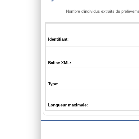
            Nombre d'individus extraits du prélèvement dont certains font l’objet d’échantillons sur taxons ou regroupements de taxons.
