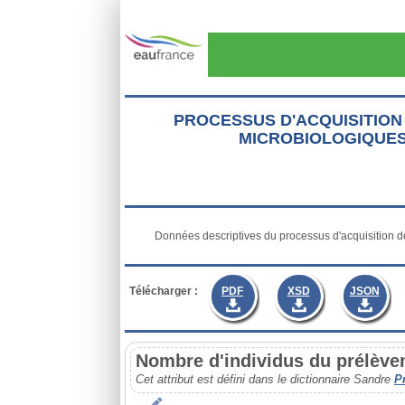
Aller au contenu principal
PROCESSUS D'ACQUISITION
MICROBIOLOGIQUES
           Données descriptives du processus d'acquisition des données physico-chimiques, microbiologiques, biologiques et déchets

Télécharger :
PDF
XSD
JSON
Nombre d'individus du prélèv
Cet attribut est défini dans le dictionnaire Sandre
P