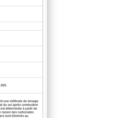
1995.
crit une méthode de dosage
al du sol après combustion
est déterminée à partir de
en raison des carbonates
iers sont éliminés au