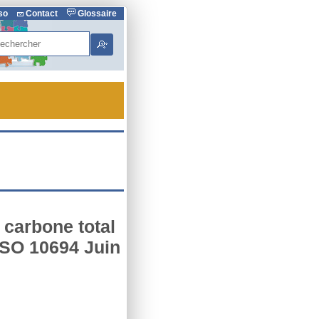
rso
Contact
Glossaire
hercher
 carbone total
ISO 10694 Juin