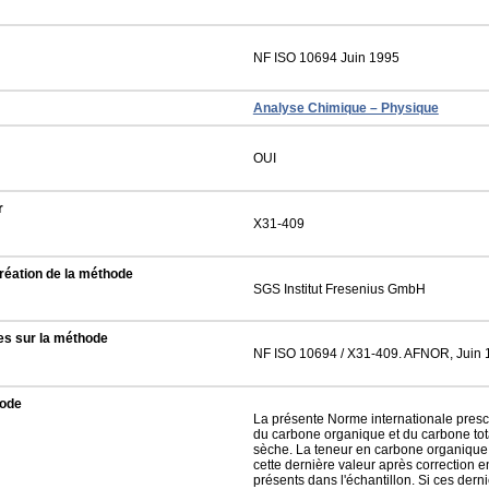
NF ISO 10694 Juin 1995
Analyse Chimique – Physique
OUI
r
X31-409
réation de la méthode
SGS Institut Fresenius GmbH
es sur la méthode
NF ISO 10694 / X31-409. AFNOR, Juin 
hode
La présente Norme internationale pres
du carbone organique et du carbone tot
sèche. La teneur en carbone organique 
cette dernière valeur après correction 
présents dans l'échantillon. Si ces dern