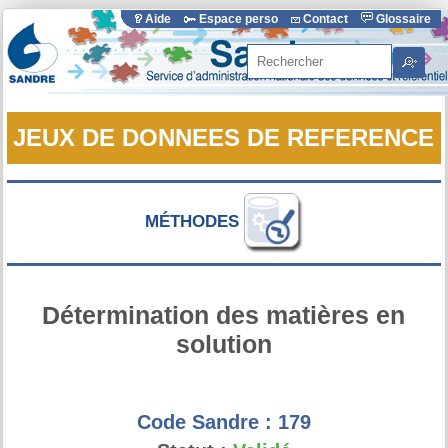
Aide
Espace perso
Contact
Glossaire
Rechercher
JEUX DE DONNEES DE REFERENCE
MÉTHODES
Détermination des matières en
solution
Code Sandre :
179