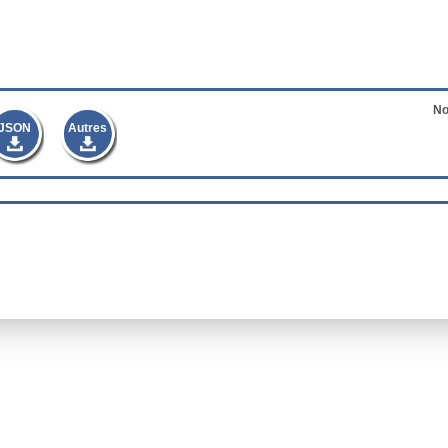
No
JSON
Autres