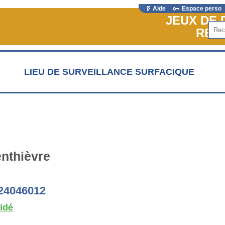
Aide
Espace perso
JEUX DE
Rech
REF
LIEU DE SURVEILLANCE SURFACIQUE
enthièvre
 24046012
lidé