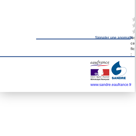
Signaler une anomalie
No
cet
fic
:
www.sandre.eaufrance.fr