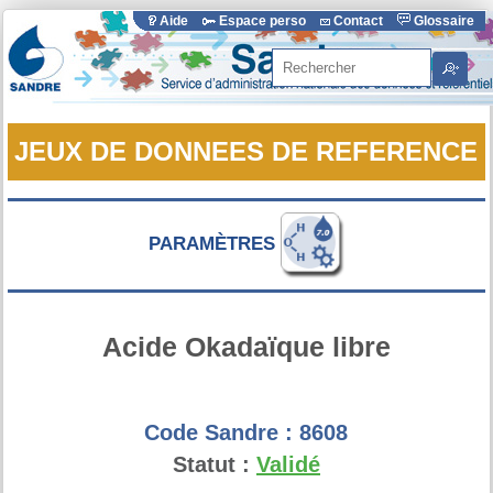
Aide
Espace perso
Contact
Glossaire
Rechercher
JEUX DE DONNEES DE REFERENCE
PARAMÈTRES
Acide Okadaïque libre
Code Sandre :
8608
Statut :
Validé