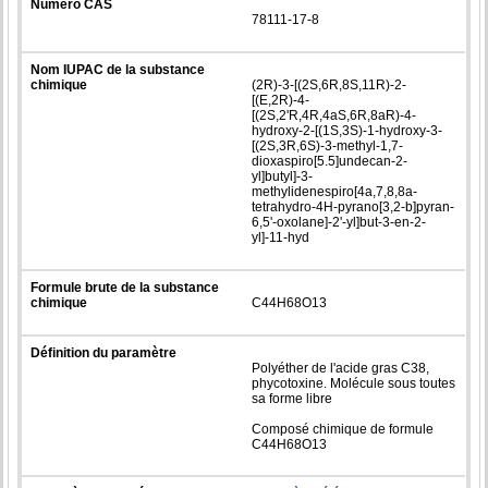
Numéro CAS
78111-17-8
Nom IUPAC de la substance
chimique
(2R)-3-[(2S,6R,8S,11R)-2-
[(E,2R)-4-
[(2S,2'R,4R,4aS,6R,8aR)-4-
hydroxy-2-[(1S,3S)-1-hydroxy-3-
[(2S,3R,6S)-3-methyl-1,7-
dioxaspiro[5.5]undecan-2-
yl]butyl]-3-
methylidenespiro[4a,7,8,8a-
tetrahydro-4H-pyrano[3,2-b]pyran-
6,5'-oxolane]-2'-yl]but-3-en-2-
yl]-11-hyd
Formule brute de la substance
chimique
C44H68O13
Définition du paramètre
Polyéther de l'acide gras C38,
phycotoxine. Molécule sous toutes
sa forme libre
Composé chimique de formule
C44H68O13