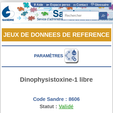
Aide
Espace perso
Contact
Glossaire
Rechercher
JEUX DE DONNEES DE REFERENCE
PARAMÈTRES
Dinophysistoxine-1 libre
Code Sandre :
8606
Statut :
Validé