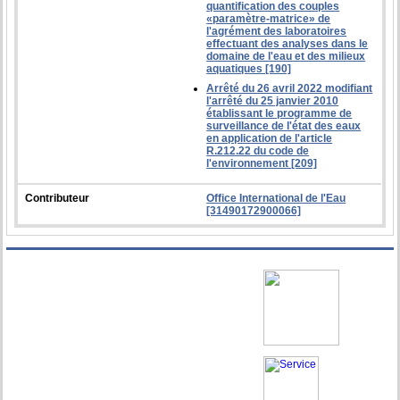
quantification des couples
«paramètre-matrice» de
l'agrément des laboratoires
effectuant des analyses dans le
domaine de l'eau et des milieux
aquatiques [190]
Arrêté du 26 avril 2022 modifiant
l'arrêté du 25 janvier 2010
établissant le programme de
surveillance de l'état des eaux
en application de l'article
R.212.22 du code de
l'environnement [209]
Contributeur
Office International de l'Eau
[31490172900066]