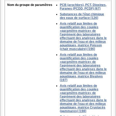
Nom du groupe de paramètres
PCB (arochlors), PCT, Dioxines,
Furanes (PCDD, PCDF) [67]
Substances de l'état chimique
des eaux de surface [126]
Avis relatif aux limites de
quantification des couples
«paramètre-matrice» de
l'agrément des laboratoires
effectuant des analyses dans le
domaine de l'eau et des milieux
aquatiques, matrice Poisson
(chair musculaire) [196]
Avis relatif aux limites de
quantification des couples
«paramètre-matrice» de
l'agrément des laboratoires
effectuant des analyses dans le
domaine de l'eau et des milieux
aquatiques, matrice Bivalves
[197]
Avis relatif aux limites de
quantification des couples
«paramètre-matrice» de
l'agrément des laboratoires
effectuant des analyses dans le
domaine de l'eau et des milieux
aquatiques, matrice Crustacés
(gammares) [198]