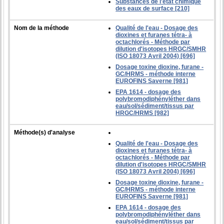
Substances de l'état chimique
des eaux de surface [210]
Nom de la méthode
Qualité de l'eau - Dosage des
dioxines et furanes tétra- à
octachlorés - Méthode par
dilution d'isotopes HRGC/SMHR
(ISO 18073 Avril 2004) [696]
Dosage toxine dioxine, furane -
GC/HRMS - méthode interne
EUROFINS Saverne [981]
EPA 1614 - dosage des
polybromodiphényléther dans
eau/sol/sédiment/tissus par
HRGC/HRMS [982]
Méthode(s) d'analyse
Qualité de l'eau - Dosage des
dioxines et furanes tétra- à
octachlorés - Méthode par
dilution d'isotopes HRGC/SMHR
(ISO 18073 Avril 2004) [696]
Dosage toxine dioxine, furane -
GC/HRMS - méthode interne
EUROFINS Saverne [981]
EPA 1614 - dosage des
polybromodiphényléther dans
eau/sol/sédiment/tissus par