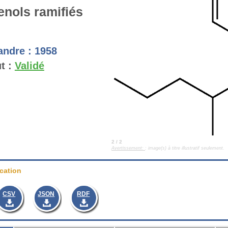
enols ramifiés
andre :
1958
t :
Validé
2 / 2
Avertissement:
: image(s) à titre illustratif seulement.
cation
CSV
JSON
RDF