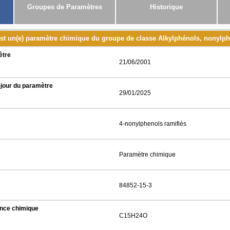
Groupes de Paramètres
Historique
st un(e) paramètre chimique du groupe de classe Alkylphénols, nonylph
ètre
21/06/2001
-jour du paramètre
29/01/2025
4-nonylphenols ramifiés
Paramètre chimique
84852-15-3
ance chimique
C15H24O