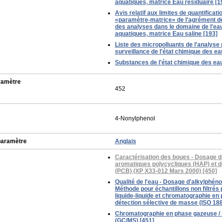
aquatiques, matrice Eau résiduaire [1
Avis relatif aux limites de quantificat
«paramètre-matrice» de l'agrément de
des analyses dans le domaine de l'eau
aquatiques, matrice Eau saline [193]
Liste des micropolluants de l'analyse 
surveillance de l'état chimique des e
Substances de l'état chimique des ea
ramètre
452
4-Nonylphenol
paramètre
Anglais
Caractérisation des boues - Dosage 
aromatiques polycycliques (HAP) et d
(PCB) (XP X33-012 Mars 2000) [450]
Qualité de l'eau - Dosage d'alkylphénol
Méthode pour échantillons non filtrés
liquide-liquide et chromatographie e
détection sélective de masse (ISO 188
Chromatographie en phase gazeuse /
(GC/MS) [451]