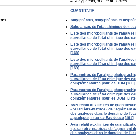
4-Nonylphenol, mixture of isomers
QUANTITATIF
tres
Alkylphénols, nonylphénols et bisphén
Substances de l'état chimique des ea
Liste des micropolluants de l'analyse 
surveillance de l'état chimique des e
Liste des micropolluants de l'analyse 
surveillance de l'état chimique des e
[168]
Liste des micropolluants de l'analyse 
surveillance de l'état chimique des e
[169]
Paramètres de l'analyse photographiq
surveillance de l'état chimique des e
complémentaires pour les DOM [180]
Paramètres de l'analyse photographiq
surveillance de l'état chimique des e
complémentaires pour les DOM_Liste
Avis relatif aux limites de quantificat
«paramètre-matrice» de l'agrément de
des analyses dans le domaine de l'eau
aquatiques, matrice Eau douce [191]
Avis relatif aux limites de quantificat
«paramètre-matrice» de l'agrément de
des analyses dans le domaine de l'eau