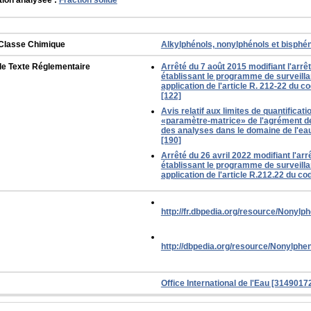
tion analysée :
Fraction solide
Classe Chimique
Alkylphénols, nonylphénols et bisphén
de Texte Réglementaire
Arrêté du 7 août 2015 modifiant l'arrê
établissant le programme de surveilla
application de l'article R. 212-22 du 
[122]
Avis relatif aux limites de quantificat
«paramètre-matrice» de l'agrément de
des analyses dans le domaine de l'eau
[190]
Arrêté du 26 avril 2022 modifiant l'arr
établissant le programme de surveilla
application de l'article R.212.22 du c
http://fr.dbpedia.org/resource/Nonylp
http://dbpedia.org/resource/Nonylphe
Office International de l'Eau [314901