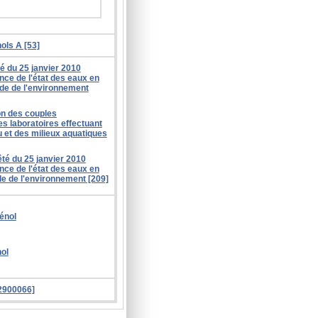
ols A [53]
té du 25 janvier 2010
nce de l'état des eaux en
code de l'environnement
ion des couples
s laboratoires effectuant
 et des milieux aquatiques
êté du 25 janvier 2010
nce de l'état des eaux en
ode de l'environnement [209]
hénol
nol
72900066]