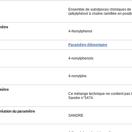
Ensemble de substances chimiques de
(alkylphénol à chaîne ramifiée en positi
mètre
4-Nonylphenol
Paramètre élémentaire
4-nonylphenols
4-nonylphe
mètre
Ce mélange technique ne contient pas 
Sandre n°5474.
réation du paramètre
SANDRE