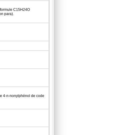
 formule C15H24O
on para).
le 4-n-nonylphénol de code