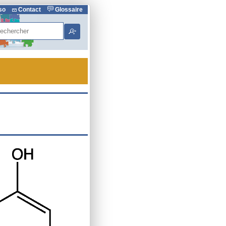
rso
Contact
Glossaire
hercher