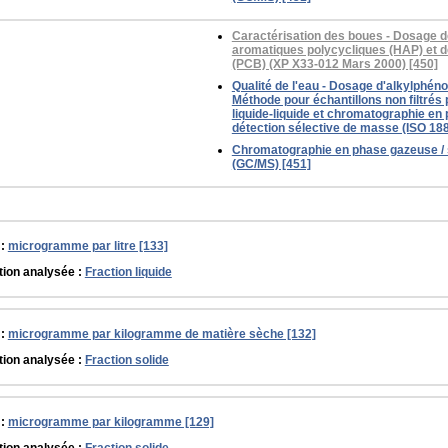
Caractérisation des boues - Dosage 
aromatiques polycycliques (HAP) et d
(PCB) (XP X33-012 Mars 2000) [450]
Qualité de l'eau - Dosage d'alkylphénol
Méthode pour échantillons non filtrés
liquide-liquide et chromatographie e
détection sélective de masse (ISO 188
Chromatographie en phase gazeuse /
(GC/MS) [451]
 :
microgramme par litre [133]
tion analysée :
Fraction liquide
 :
microgramme par kilogramme de matière sèche [132]
tion analysée :
Fraction solide
 :
microgramme par kilogramme [129]