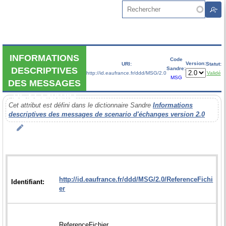
Aller au contenu principal
Rechercher
INFORMATIONS
Code
Version:
URI:
Statut:
Sandre:
DESCRIPTIVES
http://id.eaufrance.fr/ddd/MSG/2.0
Validé
MSG
DES MESSAGES
DE SCENARIO
Cet attribut est défini dans le dictionnaire Sandre
Informations
D'ÉCHANGES
descriptives des messages de scenario d'échanges version 2.0
http://id.eaufrance.fr/ddd/MSG/2.0/ReferenceFichi