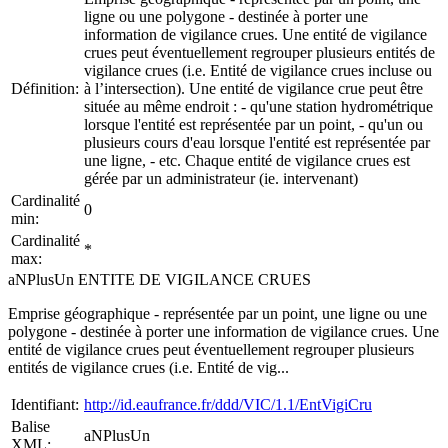
ligne ou une polygone - destinée à porter une
information de vigilance crues. Une entité de vigilance
crues peut éventuellement regrouper plusieurs entités de
vigilance crues (i.e. Entité de vigilance crues incluse ou
Définition:
à l’intersection). Une entité de vigilance crue peut être
située au même endroit : - qu'une station hydrométrique
lorsque l'entité est représentée par un point, - qu'un ou
plusieurs cours d'eau lorsque l'entité est représentée par
une ligne, - etc. Chaque entité de vigilance crues est
gérée par un administrateur (ie. intervenant)
Cardinalité
0
min:
Cardinalité
*
max:
aNPlusUn ENTITE DE VIGILANCE CRUES
Emprise géographique - représentée par un point, une ligne ou une
polygone - destinée à porter une information de vigilance crues. Une
entité de vigilance crues peut éventuellement regrouper plusieurs
entités de vigilance crues (i.e. Entité de vig...
Identifiant:
http://id.eaufrance.fr/ddd/VIC/1.1/EntVigiCru
Balise
aNPlusUn
XML: