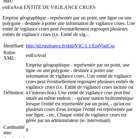
max:
estEnAval ENTITE DE VIGILANCE CRUES
Emprise géographique - représentée par un point, une ligne ou une
polygone - destinée à porter une information de vigilance crues. Une
entité de vigilance crues peut éventuellement regrouper plusieurs
entités de vigilance crues (i.e. Entité de vig...
Identifiant:
http://id.eaufrance.fr/ddd/VIC/1.1/EntVigiCru
Balise
estEnAval
XML:
Emprise géographique - représentée par un point, une
ligne ou une polygone - destinée à porter une
information de vigilance crues. Une entité de vigilance
crues peut éventuellement regrouper plusieurs entités de
vigilance crues (i.e. Entité de vigilance crues incluse ou
Définition:
à l’intersection). Une entité de vigilance crue peut être
située au même endroit : - qu'une station hydrométrique
lorsque l'entité est représentée par un point, - qu'un ou
plusieurs cours d'eau lorsque l'entité est représentée par
une ligne, - etc. Chaque entité de vigilance crues est
gérée par un administrateur (ie. intervenant)
Cardinalité
0
min: