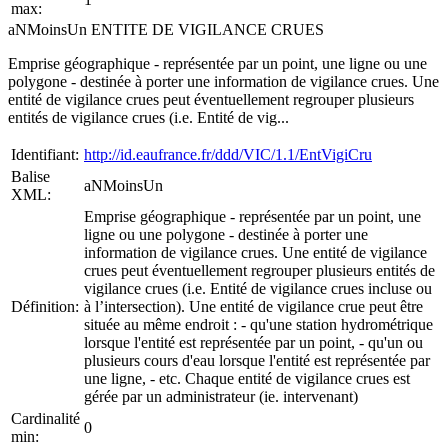
max:
aNMoinsUn ENTITE DE VIGILANCE CRUES
Emprise géographique - représentée par un point, une ligne ou une
polygone - destinée à porter une information de vigilance crues. Une
entité de vigilance crues peut éventuellement regrouper plusieurs
entités de vigilance crues (i.e. Entité de vig...
Identifiant:
http://id.eaufrance.fr/ddd/VIC/1.1/EntVigiCru
Balise
aNMoinsUn
XML:
Emprise géographique - représentée par un point, une
ligne ou une polygone - destinée à porter une
information de vigilance crues. Une entité de vigilance
crues peut éventuellement regrouper plusieurs entités de
vigilance crues (i.e. Entité de vigilance crues incluse ou
Définition:
à l’intersection). Une entité de vigilance crue peut être
située au même endroit : - qu'une station hydrométrique
lorsque l'entité est représentée par un point, - qu'un ou
plusieurs cours d'eau lorsque l'entité est représentée par
une ligne, - etc. Chaque entité de vigilance crues est
gérée par un administrateur (ie. intervenant)
Cardinalité
0
min: