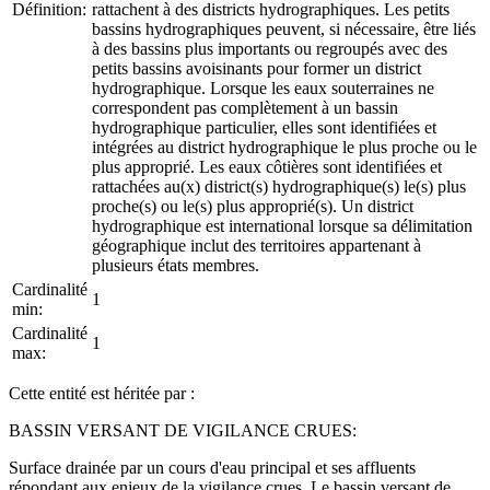
Définition:
rattachent à des districts hydrographiques. Les petits
bassins hydrographiques peuvent, si nécessaire, être liés
à des bassins plus importants ou regroupés avec des
petits bassins avoisinants pour former un district
hydrographique. Lorsque les eaux souterraines ne
correspondent pas complètement à un bassin
hydrographique particulier, elles sont identifiées et
intégrées au district hydrographique le plus proche ou le
plus approprié. Les eaux côtières sont identifiées et
rattachées au(x) district(s) hydrographique(s) le(s) plus
proche(s) ou le(s) plus approprié(s). Un district
hydrographique est international lorsque sa délimitation
géographique inclut des territoires appartenant à
plusieurs états membres.
Cardinalité
1
min:
Cardinalité
1
max:
Cette entité est héritée par :
BASSIN VERSANT DE VIGILANCE CRUES:
Surface drainée par un cours d'eau principal et ses affluents
répondant aux enjeux de la vigilance crues. Le bassin versant de