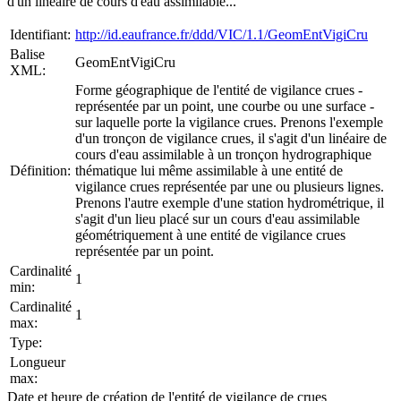
d'un linéaire de cours d'eau assimilable...
Identifiant:
http://id.eaufrance.fr/ddd/VIC/1.1/GeomEntVigiCru
Balise
GeomEntVigiCru
XML:
Forme géographique de l'entité de vigilance crues -
représentée par un point, une courbe ou une surface -
sur laquelle porte la vigilance crues. Prenons l'exemple
d'un tronçon de vigilance crues, il s'agit d'un linéaire de
cours d'eau assimilable à un tronçon hydrographique
Définition:
thématique lui même assimilable à une entité de
vigilance crues représentée par une ou plusieurs lignes.
Prenons l'autre exemple d'une station hydrométrique, il
s'agit d'un lieu placé sur un cours d'eau assimilable
géométriquement à une entité de vigilance crues
représentée par un point.
Cardinalité
1
min:
Cardinalité
1
max:
Type:
Longueur
max:
Date et heure de création de l'entité de vigilance de crues