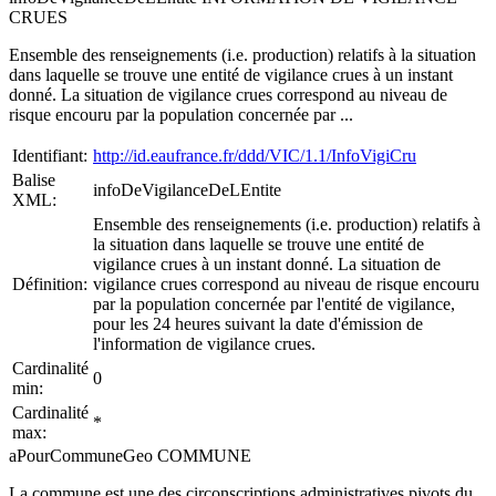
CRUES
Ensemble des renseignements (i.e. production) relatifs à la situation
dans laquelle se trouve une entité de vigilance crues à un instant
donné. La situation de vigilance crues correspond au niveau de
risque encouru par la population concernée par ...
Identifiant:
http://id.eaufrance.fr/ddd/VIC/1.1/InfoVigiCru
Balise
infoDeVigilanceDeLEntite
XML:
Ensemble des renseignements (i.e. production) relatifs à
la situation dans laquelle se trouve une entité de
vigilance crues à un instant donné. La situation de
Définition:
vigilance crues correspond au niveau de risque encouru
par la population concernée par l'entité de vigilance,
pour les 24 heures suivant la date d'émission de
l'information de vigilance crues.
Cardinalité
0
min:
Cardinalité
*
max:
aPourCommuneGeo COMMUNE
La commune est une des circonscriptions administratives pivots du