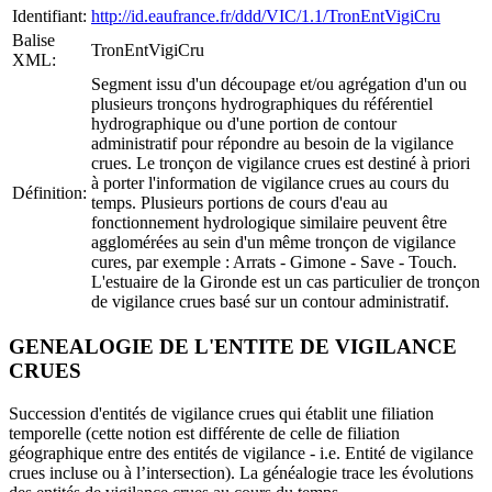
Identifiant:
http://id.eaufrance.fr/ddd/VIC/1.1/TronEntVigiCru
Balise
TronEntVigiCru
XML:
Segment issu d'un découpage et/ou agrégation d'un ou
plusieurs tronçons hydrographiques du référentiel
hydrographique ou d'une portion de contour
administratif pour répondre au besoin de la vigilance
crues. Le tronçon de vigilance crues est destiné à priori
à porter l'information de vigilance crues au cours du
Définition:
temps. Plusieurs portions de cours d'eau au
fonctionnement hydrologique similaire peuvent être
agglomérées au sein d'un même tronçon de vigilance
cures, par exemple : Arrats - Gimone - Save - Touch.
L'estuaire de la Gironde est un cas particulier de tronçon
de vigilance crues basé sur un contour administratif.
GENEALOGIE DE L'ENTITE DE VIGILANCE
CRUES
Succession d'entités de vigilance crues qui établit une filiation
temporelle (cette notion est différente de celle de filiation
géographique entre des entités de vigilance - i.e. Entité de vigilance
crues incluse ou à l’intersection). La généalogie trace les évolutions