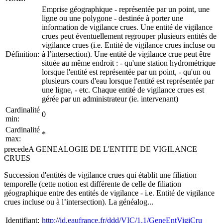
Emprise géographique - représentée par un point, une
ligne ou une polygone - destinée à porter une
information de vigilance crues. Une entité de vigilance
crues peut éventuellement regrouper plusieurs entités de
vigilance crues (i.e. Entité de vigilance crues incluse ou
Définition:
à l’intersection). Une entité de vigilance crue peut être
située au même endroit : - qu'une station hydrométrique
lorsque l'entité est représentée par un point, - qu'un ou
plusieurs cours d'eau lorsque l'entité est représentée par
une ligne, - etc. Chaque entité de vigilance crues est
gérée par un administrateur (ie. intervenant)
Cardinalité
0
min:
Cardinalité
*
max:
precedeA GENEALOGIE DE L'ENTITE DE VIGILANCE
CRUES
Succession d'entités de vigilance crues qui établit une filiation
temporelle (cette notion est différente de celle de filiation
géographique entre des entités de vigilance - i.e. Entité de vigilance
crues incluse ou à l’intersection). La généalog...
Identifiant:
http://id.eaufrance.fr/ddd/VIC/1.1/GeneEntVigiCru