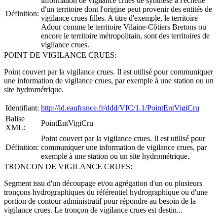
information de vigilance crues de synthèse à l'échelle
d'un territoire dont l'origine peut provenir des entités de
Définition:
vigilance crues filles. A titre d'exemple, le territoire
Adour comme le territoire Vilaine-Côtiers Bretons ou
encore le territoire métropolitain, sont des territoires de
vigilance crues.
POINT DE VIGILANCE CRUES:
Point couvert par la vigilance crues. Il est utilisé pour communiquer
une information de vigilance crues, par exemple à une station ou un
site hydrométrique.
Identifiant:
http://id.eaufrance.fr/ddd/VIC/1.1/PointEntVigiCru
Balise
PointEntVigiCru
XML:
Point couvert par la vigilance crues. Il est utilisé pour
Définition:
communiquer une information de vigilance crues, par
exemple à une station ou un site hydrométrique.
TRONCON DE VIGILANCE CRUES:
Segment issu d'un découpage et/ou agrégation d'un ou plusieurs
tronçons hydrographiques du référentiel hydrographique ou d'une
portion de contour administratif pour répondre au besoin de la
vigilance crues. Le tronçon de vigilance crues est destin...