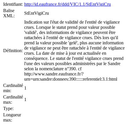
Identifiant:
http://id.eaufrance.fr/ddd/VIC/1.1/StEntVigiCru
Balise
StEntVigiCru
XML:
Indication sur l'état de validité de l'entité de vigilance
crues. Lorsque le statut prend pour valeur possible
'validé', des informations de vigilance peuvent être
rattachées à l'entité de vigilance crues. Dès lors qu'il
prend la valeur possible 'gelé', plus aucune information
de vigilance ne peut être rattachée à l'entité de vigilance
Définition:
crues. La date de mise à jour est actualisée en
conséquence. Le statut de l'entité vigilance crues prend
l'une des valeurs possibles administrées par le Sandre
selon la nomenclature n°390. cf
http://www.sandre.eaufrance.fr/?
urn=urn:sandre:donnees:390::::::referentiel:3.1:html
Cardinalité
1
min:
Cardinalité
1
max:
Type:
Longueur
max: