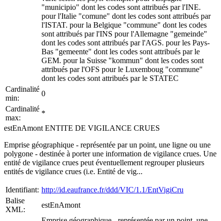
"municipio" dont les codes sont attribués par l'INE.
pour l'Italie "comune" dont les codes sont attribués par
l'ISTAT. pour la Belgique "commune" dont les codes
sont attribués par l'INS pour l'Allemagne "gemeinde"
dont les codes sont attribués par l'AGS. pour les Pays-
Bas "gemeente" dont les codes sont attribués par le
GEM. pour la Suisse "kommun" dont les codes sont
attribués par l'OFS pour le Luxemboug "commune"
dont les codes sont attribués par le STATEC
Cardinalité
0
min:
Cardinalité
*
max:
estEnAmont ENTITE DE VIGILANCE CRUES
Emprise géographique - représentée par un point, une ligne ou une
polygone - destinée à porter une information de vigilance crues. Une
entité de vigilance crues peut éventuellement regrouper plusieurs
entités de vigilance crues (i.e. Entité de vig...
Identifiant:
http://id.eaufrance.fr/ddd/VIC/1.1/EntVigiCru
Balise
estEnAmont
XML:
Emprise géographique - représentée par un point, une