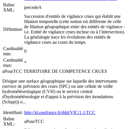
Balise
precedeA
XML:
Succession d'entités de vigilance crues qui établit une
filiation temporelle (cette notion est différente de celle
de filiation géographique entre des entités de vigilance -
Définition:
i.e. Entité de vigilance crues incluse ou à l’intersection).
La généalogie trace les évolutions des entités de
vigilance crues au cours du temps.
Cardinalité
0
min:
Cardinalité
*
max:
aPourTCC TERRITOIRE DE COMPETENCE CRUES
Désigne une surface géographique sur laquelle des intervenants
(service de prévision des crues (SPC) ou une cellule de veille
hydrométéorologique (CVH) ou le service central
d'hydrométéorologie et d'appui à la prévision des inondations
(Schapi)) o...
Identifiant:
http://id.eaufrance.fr/ddd/VIC/1.1/TCC
Balise
aPourTCC
XML: