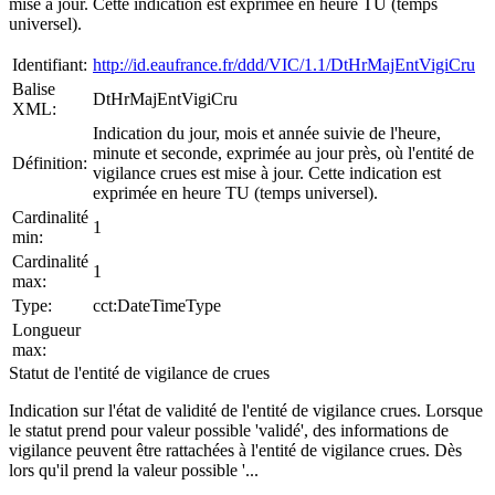
mise à jour. Cette indication est exprimée en heure TU (temps
universel).
Identifiant:
http://id.eaufrance.fr/ddd/VIC/1.1/DtHrMajEntVigiCru
Balise
DtHrMajEntVigiCru
XML:
Indication du jour, mois et année suivie de l'heure,
minute et seconde, exprimée au jour près, où l'entité de
Définition:
vigilance crues est mise à jour. Cette indication est
exprimée en heure TU (temps universel).
Cardinalité
1
min:
Cardinalité
1
max:
Type:
cct:DateTimeType
Longueur
max:
Statut de l'entité de vigilance de crues
Indication sur l'état de validité de l'entité de vigilance crues. Lorsque
le statut prend pour valeur possible 'validé', des informations de
vigilance peuvent être rattachées à l'entité de vigilance crues. Dès
lors qu'il prend la valeur possible '...