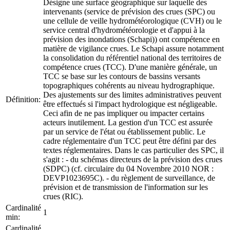
Désigne une surface géographique sur laquelle des
intervenants (service de prévision des crues (SPC) ou
une cellule de veille hydrométéorologique (CVH) ou le
service central d'hydrométéorologie et d'appui à la
prévision des inondations (Schapi)) ont compétence en
matière de vigilance crues. Le Schapi assure notamment
la consolidation du référentiel national des territoires de
compétence crues (TCC). D'une manière générale, un
TCC se base sur les contours de bassins versants
topographiques cohérents au niveau hydrographique.
Des ajustements sur des limites administratives peuvent
Définition:
être effectués si l'impact hydrologique est négligeable.
Ceci afin de ne pas impliquer ou impacter certains
acteurs inutilement. La gestion d'un TCC est assurée
par un service de l'état ou établissement public. Le
cadre réglementaire d'un TCC peut être défini par des
textes réglementaires. Dans le cas particulier des SPC, il
s'agit : - du schémas directeurs de la prévision des crues
(SDPC) (cf. circulaire du 04 Novembre 2010 NOR :
DEVP1023695C). - du règlement de surveillance, de
prévision et de transmission de l'information sur les
crues (RIC).
Cardinalité
1
min:
Cardinalité