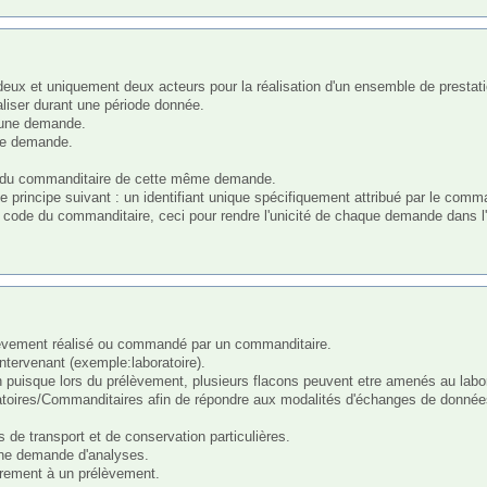
iser durant une période donnée. 

'une demande. 

une demande.

rt du commanditaire de cette même demande.

e principe suivant : un identifiant unique spécifiquement attribué par le com
code du commanditaire, ceci pour rendre l'unicité de chaque demande dans l
ntervenant (exemple:laboratoire).

con puisque lors du prélèvement, plusieurs flacons peuvent etre amenés au labora
ratoires/Commanditaires afin de répondre aux modalités d'échanges de données
de transport et de conservation particulières. 

une demande d'analyses.

irement à un prélèvement.
