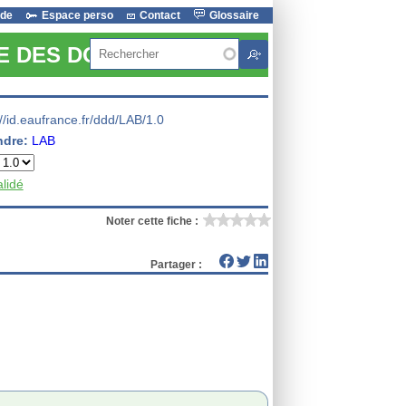
ide
Espace perso
Contact
Glossaire
Rechercher
RE DES DONNEES
://id.eaufrance.fr/ddd/LAB/1.0
ndre:
LAB
alidé
Noter cette fiche :
Partager :