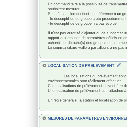
Un commanditaire a la possibilité de transmettre
souhaitent mesurer.

Si un échantillon contient une référence à un gro
- le descriptif de ce groupe a été précédemment
- le descriptif de ce groupe n’a pas évolué.

Il n’est pas autorisé d’ajouter ou de supprimer 
rapport aux groupes de paramètres définis en amo
échantillon, détaché(s) des groupes de paramètr
Le commanditaire veillera par ailleurs à ne pas 
LOCALISATION DE PRELEVEMENT
              Les localisations du prélèvement sont les différents espaces géographiques de référence où les prélèvements, mesures in situ et mesures des conditions 
environnementales sont réellement effectués. 

Ces localisations de prélèvement doivent être dé
Une localisation de prélèvement est rattachée à 
En règle générale, la station et localisation de
MESURES DE PARAMETRES ENVIRONN