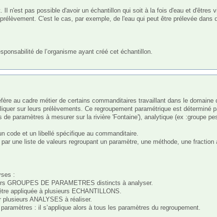
Il n'est pas possible d'avoir un échantillon qui soit à la fois d'eau et d'êtres v
prélèvement. C'est le cas, par exemple, de l'eau qui peut être prélevée dans de
esponsabilité de l’organisme ayant créé cet échantillon.

er sur leurs prélèvements. Ce regroupement paramétrique est déterminé par 
de paramètres à mesurer sur la rivière 'Fontaine'), analytique (ex :groupe pes
de et un libellé spécifique au commanditaire.

 liste de valeurs regroupant un paramètre, une méthode, une fraction analy
ses :

eurs GROUPES DE PARAMETRES distincts à analyser.

appliquée à plusieurs ECHANTILLONS.

sieurs ANALYSES à réaliser.

aramètres : il s’applique alors à tous les paramètres du regroupement.
