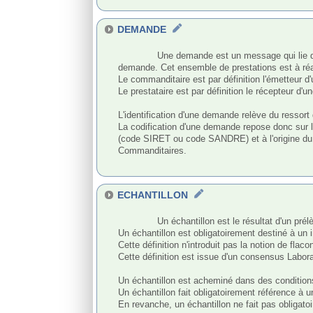
DEMANDE
              Une demande est un message qui lie deux et uniquement deux acteurs pour la réalisation d'un ensemble de prestations en fonction de la nature même de la 
demande. Cet ensemble de prestations est à réal
Le commanditaire est par définition l'émetteur d
Le prestataire est par définition le récepteur d'
L'identification d'une demande relève du resso
La codification d'une demande repose donc sur l
(code SIRET ou code SANDRE) et à l'origine du 
Commanditaires.

ECHANTILLON
              Un échantillon est le résultat d'un prélèvement réalisé ou commandé par un commanditaire. 

Un échantillon est obligatoirement destiné à un i
Cette définition n'introduit pas la notion de fla
Cette définition est issue d'un consensus Labo
Un échantillon est acheminé dans des conditions 
Un échantillon fait obligatoirement référence à 
En revanche, un échantillon ne fait pas obligato