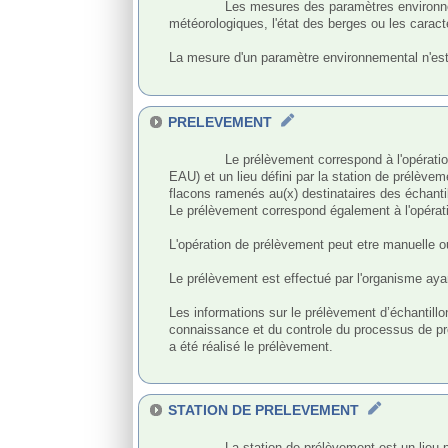
              Les mesures des paramètres environnementaux sont effectuées afin de déterminer certaines caractéristiques de l'environnement telles que les conditions 
météorologiques, l'état des berges ou les caract
La mesure d'un paramètre environnemental n'est 
PRELEVEMENT
              Le prélèvement correspond à l'opération permettant de constituer un ou plusieurs échantillons cohérents, durant une période donnée, relatifs à un support (exemple: 
EAU) et un lieu défini par la station de prélèvem
flacons ramenés au(x) destinataires des échantil
Le prélèvement correspond également à l'opérat
L'opération de prélèvement peut etre manuelle ou
Le prélèvement est effectué par l'organisme ayant
Les informations sur le prélèvement d’échantillo
connaissance et du controle du processus de prod
a été réalisé le prélèvement.

STATION DE PRELEVEMENT
              La station de prélèvement est un lieu principal, identifié et localisé, sur lequel s'effectue des prélèvements, ainsi que des mesures de paramètres in situ et de 