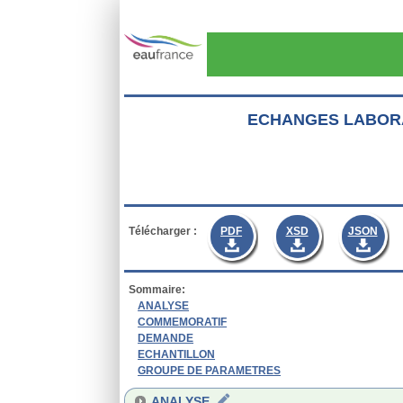
Aller au contenu principal
ECHANGES LABOR
Télécharger :
PDF
XSD
JSON
Sommaire:
ANALYSE
COMMEMORATIF
DEMANDE
ECHANTILLON
GROUPE DE PARAMETRES
ANALYSE