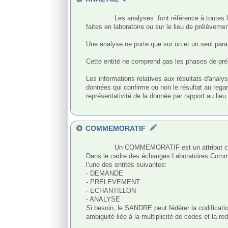
              Les analyses  font référence à toutes les actions de détermination d'une valeur sur un échantillon, qu'ils s'agissent d'analyses, de mesures, d'observations, etc... 
faites en laboratoire ou sur le lieu de prélèvement
Une analyse ne porte que sur un et un seul para
Cette entité ne comprend pas les phases de prél
Les informations relatives aux résultats d'analy
données qui confirme ou non le résultat au rega
représentativité de la donnée par rapport au lieu 
COMMEMORATIF
              Un COMMEMORATIF est un attribut complémentaire structuré et rattaché à un seul et unique concept natif existant.

Dans le cadre des échanges Laboratoires Comma
l’une des entités suivantes:

- DEMANDE

- PRELEVEMENT

- ECHANTILLON

- ANALYSE

Si besoin, le SANDRE peut fédérer la codificatio
ambiguité liée à la multiplicité de codes et la 