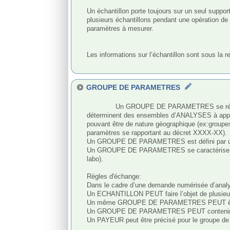
Un échantillon porte toujours sur un seul support. 
plusieurs échantillons pendant une opération de 
paramètres à mesurer.

Les informations sur l’échantillon sont sous la r
GROUPE DE PARAMETRES
              Un GROUPE DE PARAMETRES se réfère au cadre métier de certains commanditaires travaillant dans le domaine de l’Eau. En effet, certains organismes 
déterminent des ensembles d’ANALYSES à appliqu
pouvant être de nature géographique (ex:groupes 
paramètres se rapportant au décret XXXX-XX).

Un GROUPE DE PARAMETRES est défini par un co
Un GROUPE DE PARAMETRES se caractérise par une
labo).

Règles d'échange:

Dans le cadre d’une demande numérisée d’analy
Un ECHANTILLON PEUT faire l’objet de plusi
Un même GROUPE DE PARAMETRES PEUT être 
Un GROUPE DE PARAMETRES PEUT contenir plu
Un PAYEUR peut être précisé pour le groupe de p