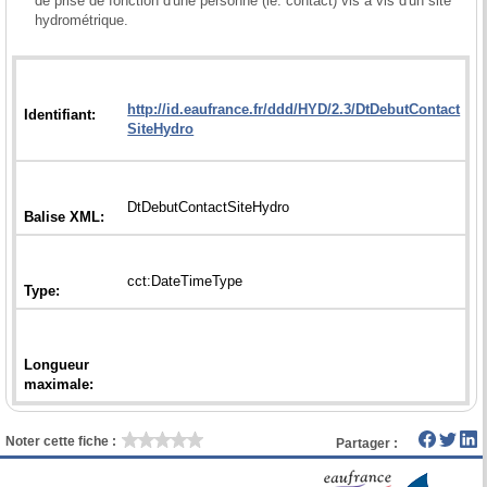
de prise de fonction d'une personne (ie. contact) vis à vis d'un site 
hydrométrique.

http://id.eaufrance.fr/ddd/HYD/2.3/DtDebutContact
Longueur
Noter cette fiche :
Partager :