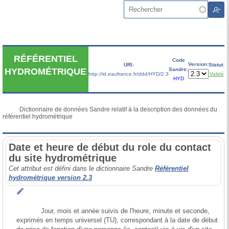
Aller au contenu principal
Rechercher
RÉFÉRENTIEL
Code
Version:
URI:
Statut:
Sandre:
HYDROMÉTRIQUE
http://id.eaufrance.fr/ddd/HYD/2.3
Validé
HYD
           Dictionnaire de données Sandre relatif à la description des données du 
référentiel hydrométrique

Date et heure de début du role du contact
du site hydrométrique
Cet attribut est défini dans le dictionnaire Sandre
Référentiel
hydrométrique version 2.3
            Jour, mois et année suivis de l'heure, minute et seconde, 
exprimés en temps universel (TU), correspondant à la date de début 