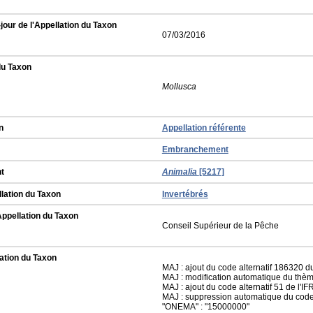
jour de l'Appellation du Taxon
07/03/2016
du Taxon
Mollusca
n
Appellation référente
Embranchement
t
Animalia
[5217]
llation du Taxon
Invertébrés
Appellation du Taxon
Conseil Supérieur de la Pêche
ation du Taxon
MAJ : ajout du code alternatif 186320
MAJ : modification automatique du thèm
MAJ : ajout du code alternatif 51 de l'
MAJ : suppression automatique du code a
"ONEMA" : "15000000"