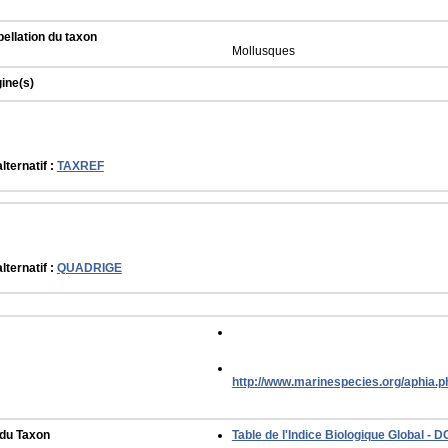
ellation du taxon
Mollusques
gine(s)
lternatif :
TAXREF
lternatif :
QUADRIGE
http://www.marinespecies.org/aphia.
 du Taxon
Table de l'Indice Biologique Global - D