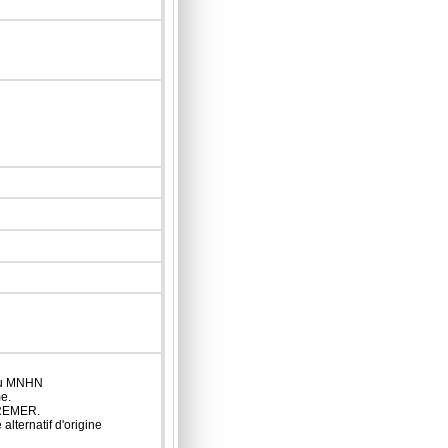
 du MNHN
e.
IFREMER.
lternatif d'origine