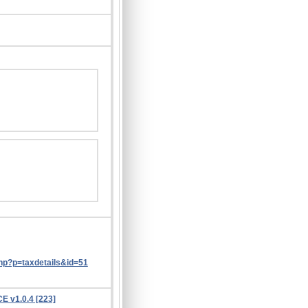
php?p=taxdetails&id=51
CE v1.0.4 [223]