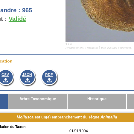
andre :
965
t :
Validé
1 / 4
Avertissement:
: image(s) à titre illustratif seulement.
cation
CSV
JSON
RDF
Arbre Taxonomique
Historique
Mollusca
est un(e) embranchement du règne
Animalia
lation du Taxon
01/01/1994